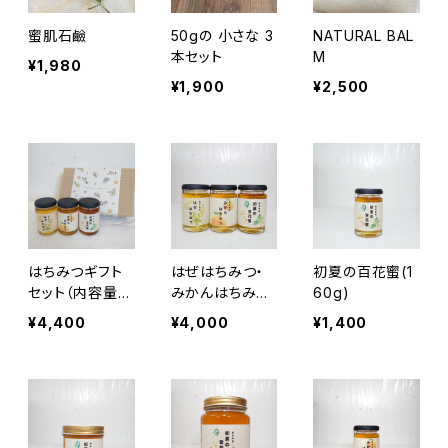
蜜肌石鹼
50gの 小さな 3
NATURAL BAL
本セット
M
¥1,980
¥1,900
¥2,500
はちみつギフト
はぜはちみつ・
初夏の百花蜜(1
セット（内容量16
みかんはちみ
60g)
0g×3本 はぜ
つ・初夏の百花
¥4,400
¥4,000
¥1,400
はちみつ、みか
蜜 160g お得
んはちみつ、百
な３本セット
花蜜）